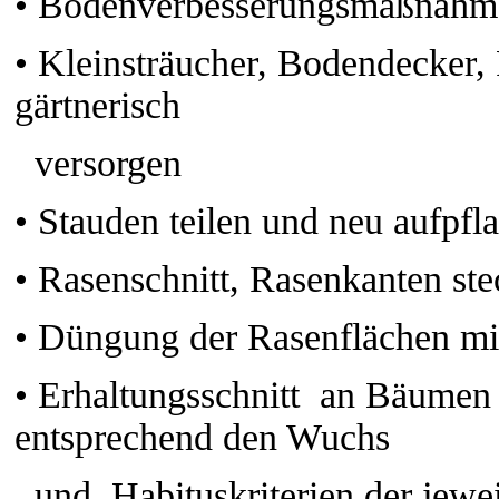
•
Bodenverbesserungsmaßnahm
•
Kleinsträucher, Bodendecker, 
gärtnerisch
versorgen
•
Stauden teilen und neu aufpfl
•
Rasenschnitt, Rasenkanten st
•
Düngung der Rasenflächen mi
•
Erhaltungsschnitt an Bäumen 
entsprechend den Wuchs
und Habituskriterien der jewei